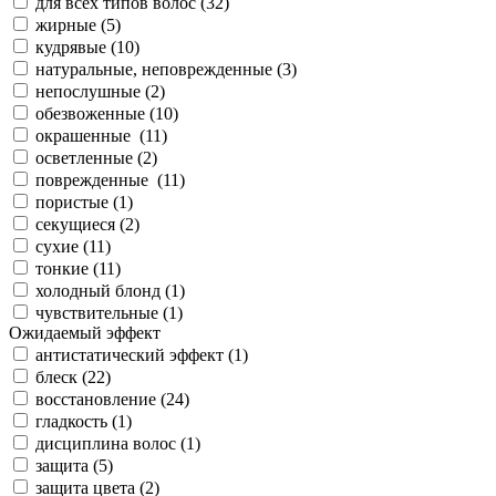
для всех типов волос (
32
)
жирные (
5
)
кудрявые (
10
)
натуральные, неповрежденные (
3
)
непослушные (
2
)
обезвоженные (
10
)
окрашенные (
11
)
осветленные (
2
)
поврежденные (
11
)
пористые (
1
)
секущиеся (
2
)
сухие (
11
)
тонкие (
11
)
холодный блонд (
1
)
чувствительные (
1
)
Ожидаемый эффект
антистатический эффект (
1
)
блеск (
22
)
восстановление (
24
)
гладкость (
1
)
дисциплина волос (
1
)
защита (
5
)
защита цвета (
2
)