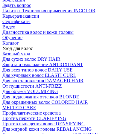
Задать вопрос
Палитра. Технология применения INCOLOR
Карьера/вакансии
Сертификаты
Видео
Диагностика волос и кожи головы
Обучение
Каталог
Уход для волос
Базовый уход
Для сухих волос DRY HAIR
Защита и омоложение ANTIOXIDANT
Для всех типов волос DAILY USE
Для кудрявых волос ELASTI-CURL
Для восстановления DAMAGED HAIR
От пушистости ANTI-FRIZZ
Для объема VOLUMIZING
Для поддержания оттенков BLONDE
Для окрашенных волос COLORED HAIR
MELTED CARE
Профилактические средства
Против перхоти CLARIFYING
Против выпадения волос DENSIFYING
Для жирной кожи головы REBALANCING