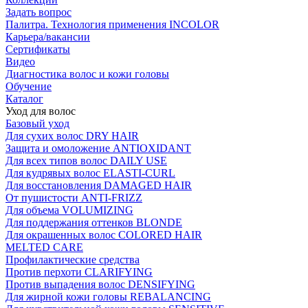
Задать вопрос
Палитра. Технология применения INCOLOR
Карьера/вакансии
Сертификаты
Видео
Диагностика волос и кожи головы
Обучение
Каталог
Уход для волос
Базовый уход
Для сухих волос DRY HAIR
Защита и омоложение ANTIOXIDANT
Для всех типов волос DAILY USE
Для кудрявых волос ELASTI-CURL
Для восстановления DAMAGED HAIR
От пушистости ANTI-FRIZZ
Для объема VOLUMIZING
Для поддержания оттенков BLONDE
Для окрашенных волос COLORED HAIR
MELTED CARE
Профилактические средства
Против перхоти CLARIFYING
Против выпадения волос DENSIFYING
Для жирной кожи головы REBALANCING