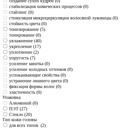
создание сухих кудрей (
0
)
стабилизация химических процессов (
0
)
стайлинг (
0
)
стимуляция микроциркуляции волосяной луковицы (
0
)
стойкость цвета (
0
)
тонизирование (
5
)
тонирование (
0
)
увлажнение (
40
)
укрепление (
17
)
уплотнение (
2
)
упругость (
7
)
усиление завитка (
0
)
усиление холодных оттенков (
0
)
успокаивающие свойства (
0
)
устранение лишнего цвета (
0
)
фиксация формы волос (
0
)
эластичность (
0
)
Упаковка
Алюминий (
0
)
ПЭТ (
27
)
Стекло (
20
)
Тип кожи головы
для всех типов (
2
)