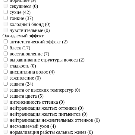
пористые (
9
)
секущиеся (
0
)
сухие (
42
)
тонкие (
37
)
холодный блонд (
0
)
чувствительные (
0
)
Ожидаемый эффект
антистатический эффект (
2
)
блеск (
17
)
восстановление (
7
)
выравнивание структуры волоса (
2
)
гладкость (
0
)
дисциплина волос (
4
)
заживление (
0
)
защита (
24
)
защита от высоких температур (
0
)
защита цвета (
5
)
интенсивность оттенка (
0
)
нейтрализация желтых оттенков (
0
)
нейтрализация желтых пигментов (
0
)
нейтрализация нежелательных оттенков (
0
)
несмываемый уход (
4
)
нормализация работы сальных желез (
0
)