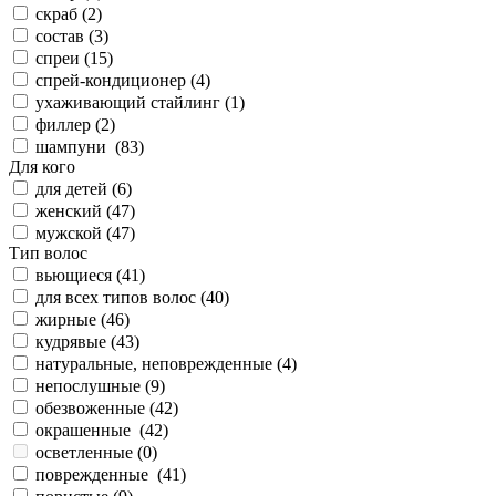
скраб (
2
)
состав (
3
)
спреи (
15
)
спрей-кондиционер (
4
)
ухаживающий стайлинг (
1
)
филлер (
2
)
шампуни (
83
)
Для кого
для детей (
6
)
женский (
47
)
мужской (
47
)
Тип волос
вьющиеся (
41
)
для всех типов волос (
40
)
жирные (
46
)
кудрявые (
43
)
натуральные, неповрежденные (
4
)
непослушные (
9
)
обезвоженные (
42
)
окрашенные (
42
)
осветленные (
0
)
поврежденные (
41
)