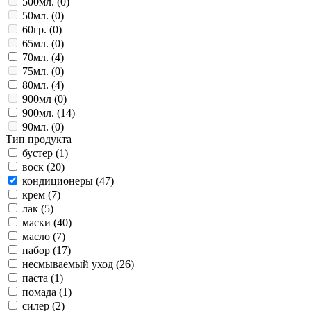
500мл. (
0
)
50мл. (
0
)
60гр. (
0
)
65мл. (
0
)
70мл. (
4
)
75мл. (
0
)
80мл. (
4
)
900мл (
0
)
900мл. (
14
)
90мл. (
0
)
Тип продукта
бустер (
1
)
воск (
20
)
кондиционеры (
47
)
крем (
7
)
лак (
5
)
маски (
40
)
масло (
7
)
набор (
17
)
несмываемый уход (
26
)
паста (
1
)
помада (
1
)
силер (
2
)