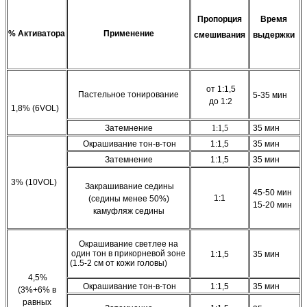
Пропорция
Время
%
Активатора
Применение
смешивания
выдержки
от 1:1,5
Пастельное тонирование
5-35 мин
до 1:2
1,8% (6VOL)
Затемнение
1:1,5
35 мин
Окрашивание тон-в-тон
1:1,5
35 мин
Затемнение
1:1,5
35 мин
3% (10VOL)
З
акрашивание седины
45-50 мин
1:1
(седины менее 50%)
15-20 мин
камуфляж седины
Окрашивание светлее на
один тон в прикорневой зоне
1:1,5
35 мин
(1.5-2 см от кожи головы)
4,5%
Окрашивание тон-в-тон
1:1,5
35 мин
(3%+6% в
равных