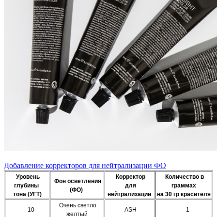
Добавление корректоров для нейтрализации ФО
Уровень
Корректор
Количество в
Фон осветления
глубины
для
граммах
(ФО)
тона (УГТ)
нейтрализации
на 30 гр красителя
Очень светло
10
ASH
1
желтый