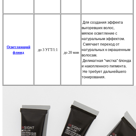
Для создания эффекта
выгоревших волос,
мягкое
осветление
с
натуральным
эффектом.
Смягчает переход от
Осветляющий
натуральных
к окрашенным
до 3 УГТ/1:1
флюид
до 20 мин
волосам.
Деликатная "чистка" блонда
и накопленного пигмента.
Не требует дальнейшего
тонирования.