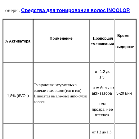
Средства для тонирования волос INCOLOR
Тонеры.
Время
Применение
П
ропорция
% Активатора
смешивани
я
выдержки
от 1:2 до
1:5
Тонирование натуральных и
чем больше
осветленных волос (тон в тон)
активатора
5-20 мин
1,8% (6VOL)
Наносятся на влажные либо сухие
волосы
тем
прозрачнее
оттенок
от 1:2 до 1:5