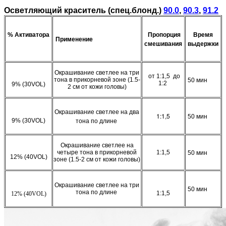
Осветляющий краситель (спец.блонд.)
90.0
,
90.3
,
91.2
% Активатора
Пропорция
Время
Применение
смешивания
выдержки
Окрашивание светлее на три
о
т 1:1,5
до
тона в прикорневой зоне (1.5-
50 мин
1:2
9% (30VOL)
2 см от кожи головы)
Окрашивание светлее на два
1:1,5
50 мин
9% (30VOL)
тона по длине
Окрашивание светлее на
четыре тона в прикорневой
1:1,5
50 мин
12% (40VOL)
зоне (1.5-2 см от кожи головы)
Окрашивание светлее на три
50 мин
тона по длине
1:1,5
1
2% (40VOL)