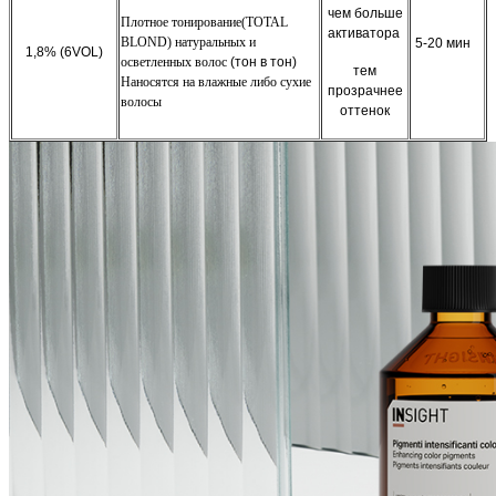
чем больше
Плотное тонирование(TOTAL
активатора
BLOND) натуральных и
5-20 мин
1,8% (6VOL)
осветленных волос
(тон в тон)
тем
Наносятся на влажные либо сухие
прозрачнее
волосы
оттенок