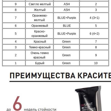
9
Светло желтый
ASH
2
8
Желтый
ASH
3
Оранжево-
7
BLUE+Purple
4 (3+1)
желтый
6
Оранжевый
BLUE
5
Красно-
5
BLUE+Purple
6 (4+2)
оранжевый
4
Красный
Green
7
3
Темно-красный
Green
8
Очень темно
2
Green
9
красный
1
Бурый
Green
10