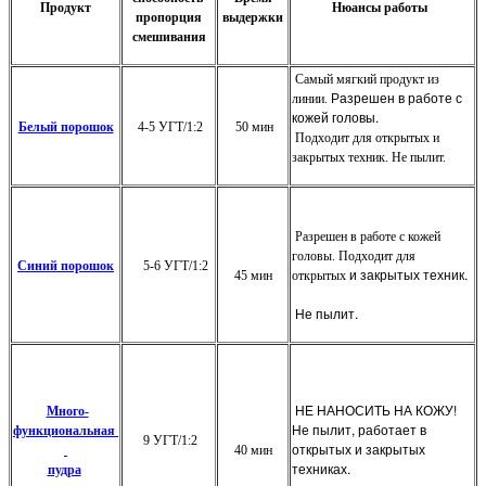
Продукт
Нюансы работы
пропорция
выдержки
смешивания
Самый мягкий продукт из
Разрешен в работе с
линии.
кожей головы.
Белый порошок
4-5 УГТ/1:2
50 мин
Подходит для открытых и
закрытых техник. Не пылит.
Разрешен в работе с кожей
головы. Подходит для
Синий порошок
5-6 УГТ/1:2
и закрытых
техник.
45 мин
открытых
Не пылит.
НЕ НАНОСИТЬ НА КОЖУ!
Много-
Не пылит, работает в
функциональная
9 УГТ/1:2
открытых
и закрытых
40 мин
техниках.
пудра