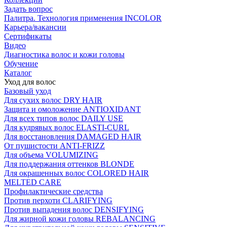
Задать вопрос
Палитра. Технология применения INCOLOR
Карьера/вакансии
Сертификаты
Видео
Диагностика волос и кожи головы
Обучение
Каталог
Уход для волос
Базовый уход
Для сухих волос DRY HAIR
Защита и омоложение ANTIOXIDANT
Для всех типов волос DAILY USE
Для кудрявых волос ELASTI-CURL
Для восстановления DAMAGED HAIR
От пушистости ANTI-FRIZZ
Для объема VOLUMIZING
Для поддержания оттенков BLONDE
Для окрашенных волос COLORED HAIR
MELTED CARE
Профилактические средства
Против перхоти CLARIFYING
Против выпадения волос DENSIFYING
Для жирной кожи головы REBALANCING