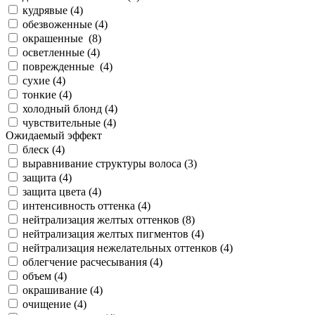
кудрявые (
4
)
обезвоженные (
4
)
окрашенные (
8
)
осветленные (
4
)
поврежденные (
4
)
сухие (
4
)
тонкие (
4
)
холодный блонд (
4
)
чувствительные (
4
)
Ожидаемый эффект
блеск (
4
)
выравнивание структуры волоса (
3
)
защита (
4
)
защита цвета (
4
)
интенсивность оттенка (
4
)
нейтрализация желтых оттенков (
8
)
нейтрализация желтых пигментов (
4
)
нейтрализация нежелательных оттенков (
4
)
облегчение расчесывания (
4
)
объем (
4
)
окрашивание (
4
)
очищение (
4
)