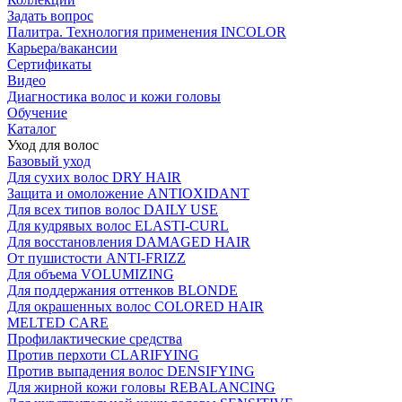
Задать вопрос
Палитра. Технология применения INCOLOR
Карьера/вакансии
Сертификаты
Видео
Диагностика волос и кожи головы
Обучение
Каталог
Уход для волос
Базовый уход
Для сухих волос DRY HAIR
Защита и омоложение ANTIOXIDANT
Для всех типов волос DAILY USE
Для кудрявых волос ELASTI-CURL
Для восстановления DAMAGED HAIR
От пушистости ANTI-FRIZZ
Для объема VOLUMIZING
Для поддержания оттенков BLONDE
Для окрашенных волос COLORED HAIR
MELTED CARE
Профилактические средства
Против перхоти CLARIFYING
Против выпадения волос DENSIFYING
Для жирной кожи головы REBALANCING