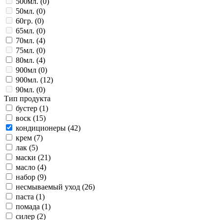
500мл. (
0
)
50мл. (
0
)
60гр. (
0
)
65мл. (
0
)
70мл. (
4
)
75мл. (
0
)
80мл. (
4
)
900мл (
0
)
900мл. (
12
)
90мл. (
0
)
Тип продукта
бустер (
1
)
воск (
15
)
кондиционеры (
42
)
крем (
7
)
лак (
5
)
маски (
21
)
масло (
4
)
набор (
9
)
несмываемый уход (
26
)
паста (
1
)
помада (
1
)
силер (
2
)