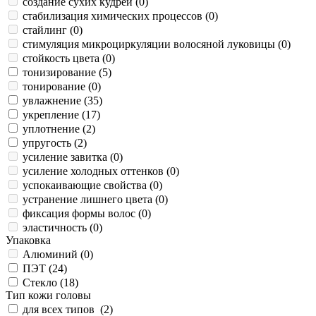
создание сухих кудрей (
0
)
стабилизация химических процессов (
0
)
стайлинг (
0
)
стимуляция микроциркуляции волосяной луковицы (
0
)
стойкость цвета (
0
)
тонизирование (
5
)
тонирование (
0
)
увлажнение (
35
)
укрепление (
17
)
уплотнение (
2
)
упругость (
2
)
усиление завитка (
0
)
усиление холодных оттенков (
0
)
успокаивающие свойства (
0
)
устранение лишнего цвета (
0
)
фиксация формы волос (
0
)
эластичность (
0
)
Упаковка
Алюминий (
0
)
ПЭТ (
24
)
Стекло (
18
)
Тип кожи головы
для всех типов (
2
)