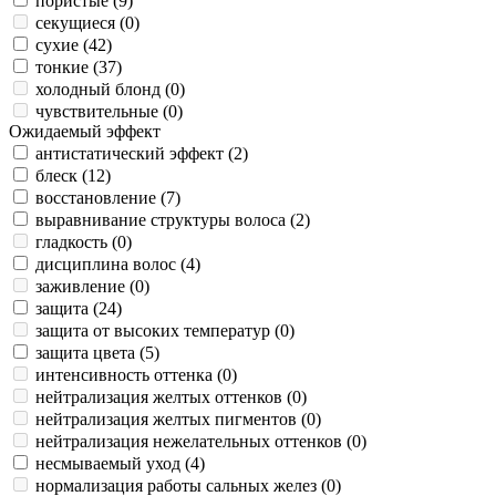
пористые (
9
)
секущиеся (
0
)
сухие (
42
)
тонкие (
37
)
холодный блонд (
0
)
чувствительные (
0
)
Ожидаемый эффект
антистатический эффект (
2
)
блеск (
12
)
восстановление (
7
)
выравнивание структуры волоса (
2
)
гладкость (
0
)
дисциплина волос (
4
)
заживление (
0
)
защита (
24
)
защита от высоких температур (
0
)
защита цвета (
5
)
интенсивность оттенка (
0
)
нейтрализация желтых оттенков (
0
)
нейтрализация желтых пигментов (
0
)
нейтрализация нежелательных оттенков (
0
)
несмываемый уход (
4
)
нормализация работы сальных желез (
0
)