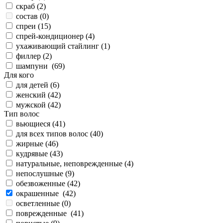
скраб (
2
)
состав (
0
)
спреи (
15
)
спрей-кондиционер (
4
)
ухаживающий стайлинг (
1
)
филлер (
2
)
шампуни (
69
)
Для кого
для детей (
6
)
женский (
42
)
мужской (
42
)
Тип волос
вьющиеся (
41
)
для всех типов волос (
40
)
жирные (
46
)
кудрявые (
43
)
натуральные, неповрежденные (
4
)
непослушные (
9
)
обезвоженные (
42
)
окрашенные (
42
)
осветленные (
0
)
поврежденные (
41
)