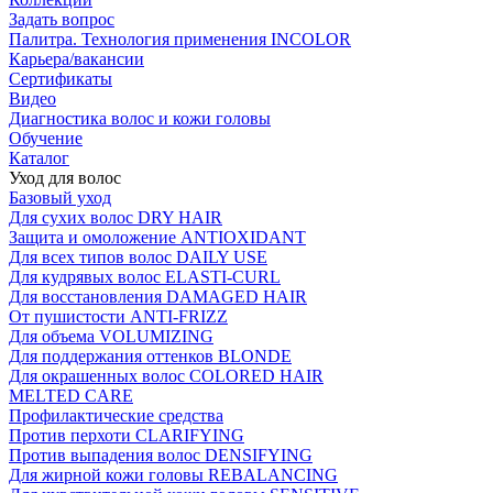
Задать вопрос
Палитра. Технология применения INCOLOR
Карьера/вакансии
Сертификаты
Видео
Диагностика волос и кожи головы
Обучение
Каталог
Уход для волос
Базовый уход
Для сухих волос DRY HAIR
Защита и омоложение ANTIOXIDANT
Для всех типов волос DAILY USE
Для кудрявых волос ELASTI-CURL
Для восстановления DAMAGED HAIR
От пушистости ANTI-FRIZZ
Для объема VOLUMIZING
Для поддержания оттенков BLONDE
Для окрашенных волос COLORED HAIR
MELTED CARE
Профилактические средства
Против перхоти CLARIFYING
Против выпадения волос DENSIFYING
Для жирной кожи головы REBALANCING