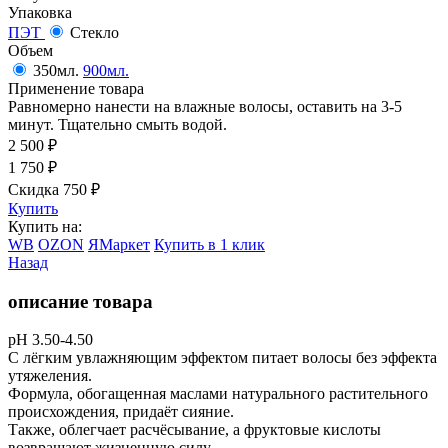
Упаковка
ПЭТ
Стекло
Объем
350мл.
900мл.
Применение товара
Равномерно нанести на влажные волосы, оставить на 3-5
минут. Тщательно смыть водой.
2 500
₽
1 750
₽
Скидка 750
₽
Купить
Купить на:
WB
OZON
ЯМаркет
Купить в 1 клик
Назад
описание товара
рН 3.50-4.50
С лёгким увлажняющим эффектом питает волосы без эффекта
утяжеления.
Формула, обогащенная маслами натурального растительного
происхождения, придаёт сияние.
Также, облегчает расчёсывание, а фруктовые кислоты
возвращают жизненную силу.