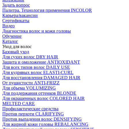
Задать вопрос
Палитра. Технология применения INCOLOR
Карьера/вакансии
Сертификаты
Видео
Диагностика волос и кожи головы
Обучение
Каталог
Уход для волос
Базовый уход
Для сухих волос DRY HAIR
Защита и омоложение ANTIOXIDANT
Для всех типов волос DAILY USE
Для кудрявых волос ELASTI-CURL
Для восстановления DAMAGED HAIR
От пушистости ANTI-FRIZZ
Для объема VOLUMIZING
Для поддержания оттенков BLONDE
Для окрашенных волос COLORED HAIR
MELTED CARE
Профилактические средства
Против перхоти CLARIFYING
Против выпадения волос DENSIFYING
Для жирной кожи головы REBALANCING