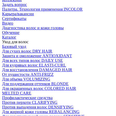
Задать вопрос
Палитра. Технология применения INCOLOR
Карьера/вакансии
Сертификаты
Видео
Диагностика волос и кожи головы
Обучение
Каталог
Уход для волос
Базовый уход
Для сухих волос DRY HAIR
Защита и омоложение ANTIOXIDANT
Для всех типов волос DAILY USE
Для кудрявых волос ELASTI-CURL
Для восстановления DAMAGED HAIR
От пушистости ANTI-FRIZZ
Для объема VOLUMIZING
Для поддержания оттенков BLONDE
Для окрашенных волос COLORED HAIR
MELTED CARE
Профилактические средства
Против перхоти CLARIFYING
Против выпадения волос DENSIFYING
Для жирной кожи головы REBALANCING