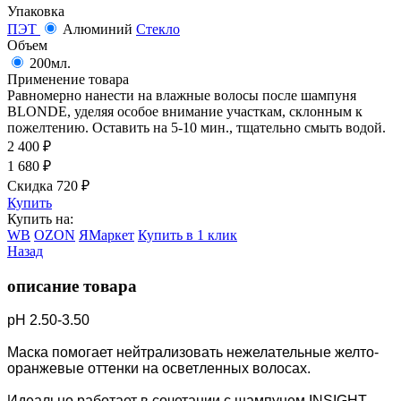
Упаковка
ПЭТ
Алюминий
Стекло
Объем
200мл.
Применение товара
Равномерно нанести на влажные волосы после шампуня
BLONDE, уделяя особое внимание участкам, склонным к
пожелтению. Оставить на 5-10 мин., тщательно смыть водой.
2 400
₽
1 680
₽
Скидка 720
₽
Купить
Купить на:
WB
OZON
ЯМаркет
Купить в 1 клик
Назад
описание товара
pH 2.50-3.50
Маска помогает нейтрализовать нежелательные желто-
оранжевые оттенки на осветленных волосах.
Идеально работает в сочетании с шампунем INSIGHT