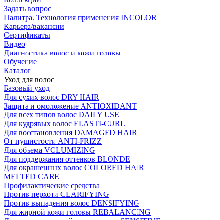
Задать вопрос
Палитра. Технология применения INCOLOR
Карьера/вакансии
Сертификаты
Видео
Диагностика волос и кожи головы
Обучение
Каталог
Уход для волос
Базовый уход
Для сухих волос DRY HAIR
Защита и омоложение ANTIOXIDANT
Для всех типов волос DAILY USE
Для кудрявых волос ELASTI-CURL
Для восстановления DAMAGED HAIR
От пушистости ANTI-FRIZZ
Для объема VOLUMIZING
Для поддержания оттенков BLONDE
Для окрашенных волос COLORED HAIR
MELTED CARE
Профилактические средства
Против перхоти CLARIFYING
Против выпадения волос DENSIFYING
Для жирной кожи головы REBALANCING