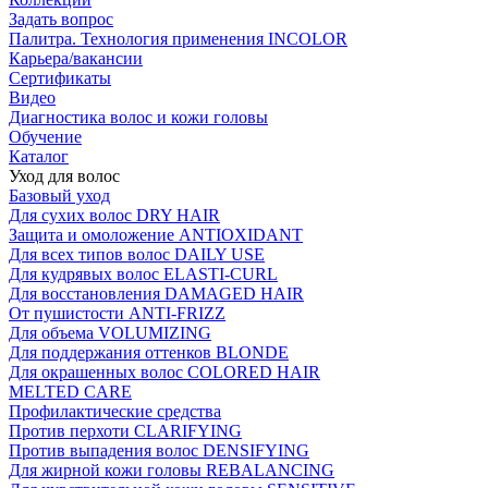
Задать вопрос
Палитра. Технология применения INCOLOR
Карьера/вакансии
Сертификаты
Видео
Диагностика волос и кожи головы
Обучение
Каталог
Уход для волос
Базовый уход
Для сухих волос DRY HAIR
Защита и омоложение ANTIOXIDANT
Для всех типов волос DAILY USE
Для кудрявых волос ELASTI-CURL
Для восстановления DAMAGED HAIR
От пушистости ANTI-FRIZZ
Для объема VOLUMIZING
Для поддержания оттенков BLONDE
Для окрашенных волос COLORED HAIR
MELTED CARE
Профилактические средства
Против перхоти CLARIFYING
Против выпадения волос DENSIFYING
Для жирной кожи головы REBALANCING