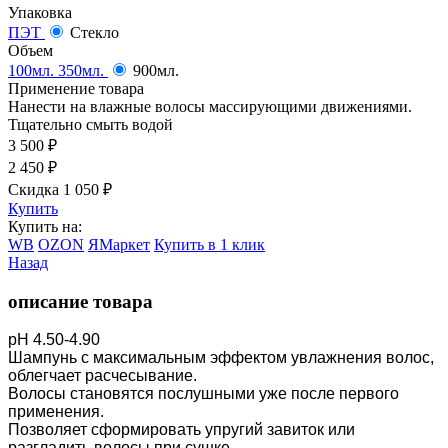
Упаковка
ПЭТ
Стекло
Объем
100мл.
350мл.
900мл.
Применение товара
Нанести на влажные волосы массирующими движениями.
Тщательно смыть водой
3 500
₽
2 450
₽
Скидка 1 050
₽
Купить
Купить на:
WB
OZON
ЯМаркет
Купить в 1 клик
Назад
описание товара
рН 4.50-4.90
Шампунь с максимальным эффектом увлажнения волос,
облегчает расчесывание.
Волосы становятся послушными уже после первого
применения.
Позволяет сформировать упругий завиток или
разгладить волосы при сушке.