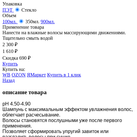
Упаковка
ПЭТ
Стекло
Объем
100мл.
350мл.
900мл.
Применение товара
Нанести на влажные волосы массирующими движениями.
Тщательно смыть водой
2 300
₽
1 610
₽
Скидка 690
₽
Купить
Купить на:
WB
OZON
ЯМаркет
Купить в 1 клик
Назад
описание товара
рН 4.50-4.90
Шампунь с максимальным эффектом увлажнения волос,
облегчает расчесывание.
Волосы становятся послушными уже после первого
применения.
Позволяет сформировать упругий завиток или
разгладить волосы при сушке.