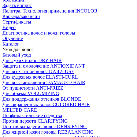
Задать вопрос
Палитра. Технология применения INCOLOR
Карьера/вакансии
Сертификаты
Видео
Диагностика волос и кожи головы
Обучение
Каталог
Уход для волос
Базовый уход
Для сухих волос DRY HAIR
Защита и омоложение ANTIOXIDANT
Для всех типов волос DAILY USE
Для кудрявых волос ELASTI-CURL
Для восстановления DAMAGED HAIR
От пушистости ANTI-FRIZZ
Для объема VOLUMIZING
Для поддержания оттенков BLONDE
Для окрашенных волос COLORED HAIR
MELTED CARE
Профилактические средства
Против перхоти CLARIFYING
Против выпадения волос DENSIFYING
Для жирной кожи головы REBALANCING