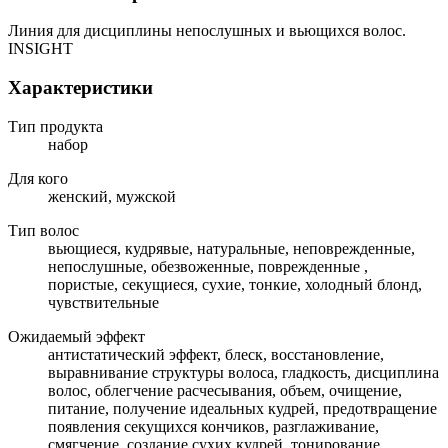
Линия для дисциплины непослушных и вьющихся волос.
INSIGHT
Характеристики
Тип продукта
набор
Для кого
женский, мужской
Тип волос
вьющиеся, кудрявые, натуральные, неповрежденные,
непослушные, обезвоженные, поврежденные ,
пористые, секущиеся, сухие, тонкие, холодный блонд,
чувствительные
Ожидаемый эффект
антистатический эффект, блеск, восстановление,
выравнивание структуры волоса, гладкость, дисциплина
волос, облегчение расчесывания, объем, очищение,
питание, получение идеальных кудрей, предотвращение
появления секущихся кончиков, разглаживание,
смягчение, создание сухих кудрей, тонирование,