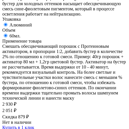
бустер для холодных оттенков насыщает обесцвечивающую
смесь сине-фиолетовым пигментом, который в процессе
осветления работает на нейтрализацию.
Упаковка
Алюминий
Объем
60мл.
Применение товара
Смешать обесцвечивающий порошок с Протеиновым
активатором, в пропорции 1:2, добавить бустер в количестве
2% по отношению к готовой смеси. Пример: 40гр порошок +
активатор 80 мл + 1,2гр цветовой бустер. Активатор на бустер
не рассчитывается. Время выдержки от 10 - 40 минут,
рекомендуется визуальный контроль. На более светлые и
чувствительные участки волос нанесите смесь с меньшим %
бустера, по отношению к готовой смеси, чтобы избежать
формирование фиолетово-синих оттенков. По окончании
времени выдержки тщательно промыть волосы шампунем
технической линии и нанести маску
2 930
₽
2 051
₽
Скидка 879
₽
Нет в наличии
Купить в 1 клик