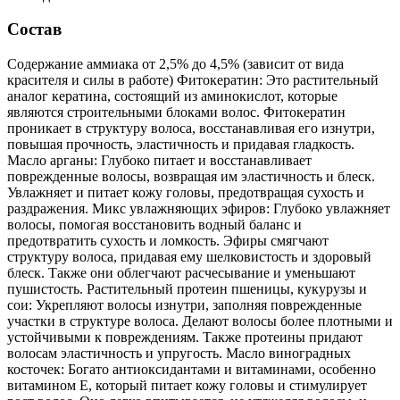
Состав
Содержание аммиака от 2,5% до 4,5% (зависит от вида
красителя и силы в работе) Фитокератин: Это растительный
аналог кератина, состоящий из аминокислот, которые
являются строительными блоками волос. Фитокератин
проникает в структуру волоса, восстанавливая его изнутри,
повышая прочность, эластичность и придавая гладкость.
Масло арганы: Глубоко питает и восстанавливает
поврежденные волосы, возвращая им эластичность и блеск.
Увлажняет и питает кожу головы, предотвращая сухость и
раздражения. Микс увлажняющих эфиров: Глубоко увлажняет
волосы, помогая восстановить водный баланс и
предотвратить сухость и ломкость. Эфиры смягчают
структуру волоса, придавая ему шелковистость и здоровый
блеск. Также они облегчают расчесывание и уменьшают
пушистость. Растительный протеин пшеницы, кукурузы и
сои: Укрепляют волосы изнутри, заполняя поврежденные
участки в структуре волоса. Делают волосы более плотными и
устойчивыми к повреждениям. Также протеины придают
волосам эластичность и упругость. Масло виноградных
косточек: Богато антиоксидантами и витаминами, особенно
витамином Е, который питает кожу головы и стимулирует