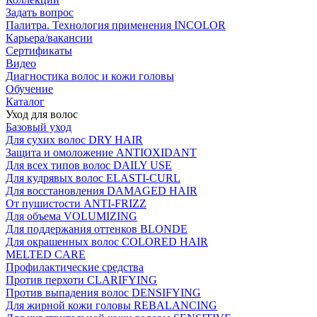
Задать вопрос
Палитра. Технология применения INCOLOR
Карьера/вакансии
Сертификаты
Видео
Диагностика волос и кожи головы
Обучение
Каталог
Уход для волос
Базовый уход
Для сухих волос DRY HAIR
Защита и омоложение ANTIOXIDANT
Для всех типов волос DAILY USE
Для кудрявых волос ELASTI-CURL
Для восстановления DAMAGED HAIR
От пушистости ANTI-FRIZZ
Для объема VOLUMIZING
Для поддержания оттенков BLONDE
Для окрашенных волос COLORED HAIR
MELTED CARE
Профилактические средства
Против перхоти CLARIFYING
Против выпадения волос DENSIFYING
Для жирной кожи головы REBALANCING