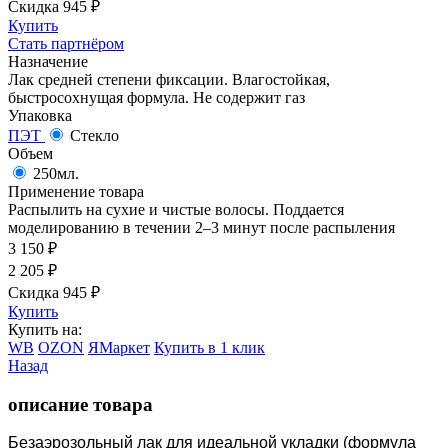
Скидка 945
₽
Купить
Стать партнёром
Назначение
Лак средней степени фиксации. Влагостойкая,
быстросохнущая формула. Не содержит газ
Упаковка
ПЭТ
Стекло
Объем
250мл.
Применение товара
Распылить на сухие и чистые волосы. Поддается
моделированию в течении 2–3 минут после распыления
3 150
₽
2 205
₽
Скидка 945
₽
Купить
Купить на:
WB
OZON
ЯМаркет
Купить в 1 клик
Назад
описание товара
Безаэрозольный лак для идеальной укладки (формула