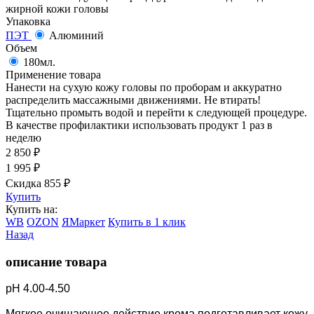
жирной кожи головы
Упаковка
ПЭТ
Алюминий
Объем
180мл.
Применение товара
Нанести на сухую кожу головы по проборам и аккуратно
распределить массажными движениями. Не втирать!
Тщательно промыть водой и перейти к следующей процедуре.
В качестве профилактики использовать продукт 1 раз в
неделю
2 850
₽
1 995
₽
Скидка 855
₽
Купить
Купить на:
WB
OZON
ЯМаркет
Купить в 1 клик
Назад
описание товара
рН 4.00-4.50
Мягкое очищающее действие крема подготавливает кожу