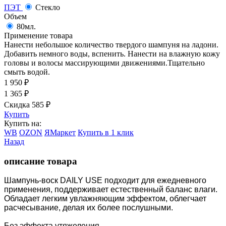
ПЭТ
Стекло
Объем
80мл.
Применение товара
Нанести небольшое количество твердого шампуня на ладони.
Добавить немного воды, вспенить. Нанести на влажную кожу
головы и волосы массирующими движениями.Тщательно
смыть водой.
1 950
₽
1 365
₽
Скидка 585
₽
Купить
Купить на:
WB
OZON
ЯМаркет
Купить в 1 клик
Назад
описание товара
Шампунь-воск DAILY USE подходит для ежедневного
применения, поддерживает естественный баланс влаги.
Обладает легким увлажняющим эффектом, облегчает
расчесывание, делая их более послушными.
Без эффекта утяжеления.