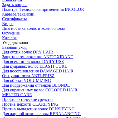
Задать вопрос
Палитра. Технология применения INCOLOR
Карьера/вакансии
Сертификаты
Видео
Диагностика волос и кожи головы
Обучение
Каталог
Уход для волос
Базовый уход
Для сухих волос DRY HAIR
Защита и омоложение ANTIOXIDANT
Для всех типов волос DAILY USE
Для кудрявых волос ELASTI-CURL
Для восстановления DAMAGED HAIR
От пушистости ANTI-FRIZZ
Для объема VOLUMIZING
Для поддержания оттенков BLONDE
Для окрашенных волос COLORED HAIR
MELTED CARE
Профилактические средства
Против перхоти CLARIFYING
Против выпадения волос DENSIFYING
Для жирной кожи головы REBALANCING