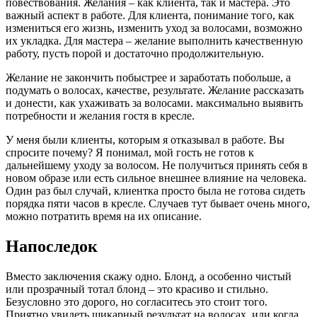
повествования. Желания – как клиента, так и мастера. Это
важный аспект в работе. Для клиента, понимание того, как
измениться его жизнь, изменить уход за волосами, возможно
их укладка. Для мастера – желание выполнить качественную
работу, пусть порой и достаточно продолжительную.
Желание не закончить побыстрее и заработать побольше, а
подумать о волосах, качестве, результате. Желание рассказать
и донести, как ухаживать за волосами. максимально выявить
потребности и желания гостя в кресле.
У меня были клиенты, которым я отказывал в работе. Вы
спросите почему? Я понимал, мой гость не готов к
дальнейшему уходу за волосом. Не получиться принять себя в
новом образе или есть сильное внешнее влияние на человека.
Один раз был случай, клиентка просто была не готова сидеть
порядка пяти часов в кресле. Случаев тут бывает очень много,
можно потратить время на их описание.
Напоследок
Вместо заключения скажу одно. Блонд, а особенно чистый
или прозрачный тотал блонд – это красиво и стильно.
Безусловно это дорого, но согласитесь это стоит того.
Приятно увидеть шикарный результат на волосах, или когда