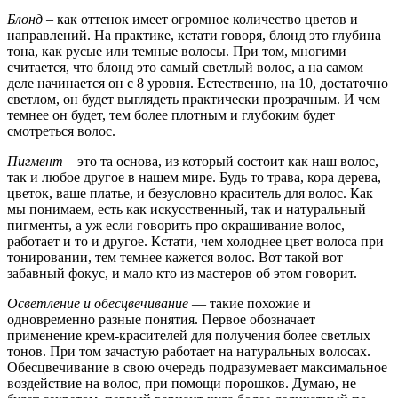
Блонд
– как оттенок имеет огромное количество цветов и
направлений. На практике, кстати говоря, блонд это глубина
тона, как русые или темные волосы. При том, многими
считается, что блонд это самый светлый волос, а на самом
деле начинается он с 8 уровня. Естественно, на 10, достаточно
светлом, он будет выглядеть практически прозрачным. И чем
темнее он будет, тем более плотным и глубоким будет
смотреться волос.
Пигмент
– это та основа, из который состоит как наш волос,
так и любое другое в нашем мире. Будь то трава, кора дерева,
цветок, ваше платье, и безусловно краситель для волос. Как
мы понимаем, есть как искусственный, так и натуральный
пигменты, а уж если говорить про окрашивание волос,
работает и то и другое. Кстати, чем холоднее цвет волоса при
тонировании, тем темнее кажется волос. Вот такой вот
забавный фокус, и мало кто из мастеров об этом говорит.
Осветление и обесцвечивание
— такие похожие и
одновременно разные понятия. Первое обозначает
применение крем-красителей для получения более светлых
тонов. При том зачастую работает на натуральных волосах.
Обесцвечивание в свою очередь подразумевает максимальное
воздействие на волос, при помощи порошков. Думаю, не