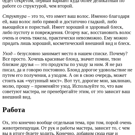
будет секретом, первый вариант куда более деликатный по
работе со структурой, чем второй.
Структура
– это то, что имеет ваш волос. Именно благодаря
ей, ваш волос либо прямой и достаточно гладкий, либо
вьющийся и пористый. Имеет хороший и здоровый блеск,
либо пустоту и повреждения. Огорчу вас, восстановить волос
очень и очень тяжела, практически невозможно. Ему можно
придать лишь хороший, косметический внешний вид и блеск.
Уход
– безусловно занимает место в нашем списке. Почему?
Все просто. Хочешь красивые блонд, значит помни, твои
близкие друзья — это продукты по уходу за ним. Я не раз
писал, да и говорю постоянно. Блонд дорогое удовольствие не
путем его получения, а уходом. А он в свою очередь, может
стоить как «чугунный мост». Вот тут, дорогие мои, заклинаю,
молю, прошу – применяйте уход. Используйте то, что вам
советуют мастера, не пренебрегайте этим, от это зависит ваш
внешний вид.
Работа
Ох, это конечно вообще отдельная тема, при том, порой очень
животрепещущая. От рук и работы мастера, зависит то, с чем
вы в итоге будете ходить. Конечно, добавим сюда еще и