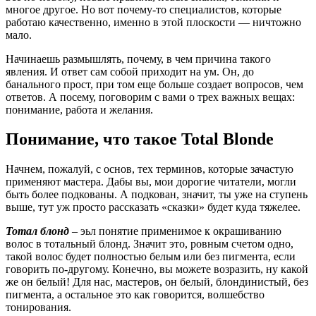
многое другое. Но вот почему-то специалистов, которые
работаю качественно, именно в этой плоскости — ничтожно
мало.
Начинаешь размышлять, почему, в чем причина такого
явления. И ответ сам собой приходит на ум. Он, до
банального прост, при том еще больше создает вопросов, чем
ответов. А посему, поговорим с вами о трех важных вещах:
понимание, работа и желания.
Понимание, что такое Total Blonde
Начнем, пожалуй, с основ, тех терминов, которые зачастую
применяют мастера. Дабы вы, мои дорогие читатели, могли
быть более подкованы. А подкован, значит, ты уже на ступень
выше, тут уж просто рассказать «сказки» будет куда тяжелее.
Тотал блонд
– эьл понятие применимое к окрашиванию
волос в тотальный блонд. Значит это, ровным счетом одно,
такой волос будет полностью белым или без пигмента, если
говорить по-другому. Конечно, вы можете возразить, ну какой
же он белый! Для нас, мастеров, он белый, блондинистый, без
пигмента, а остальное это как говорится, волшебство
тонирования.