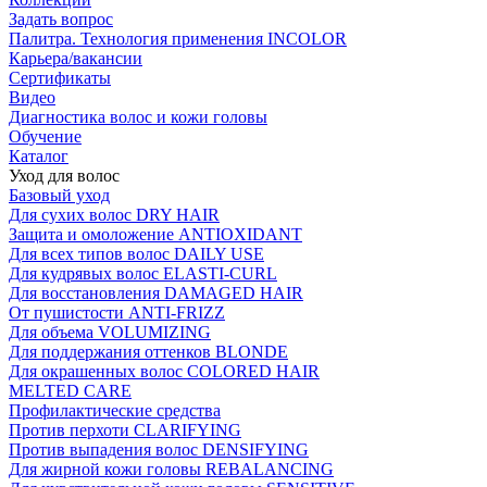
Задать вопрос
Палитра. Технология применения INCOLOR
Карьера/вакансии
Сертификаты
Видео
Диагностика волос и кожи головы
Обучение
Каталог
Уход для волос
Базовый уход
Для сухих волос DRY HAIR
Защита и омоложение ANTIOXIDANT
Для всех типов волос DAILY USE
Для кудрявых волос ELASTI-CURL
Для восстановления DAMAGED HAIR
От пушистости ANTI-FRIZZ
Для объема VOLUMIZING
Для поддержания оттенков BLONDE
Для окрашенных волос COLORED HAIR
MELTED CARE
Профилактические средства
Против перхоти CLARIFYING
Против выпадения волос DENSIFYING
Для жирной кожи головы REBALANCING