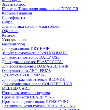
Задать вопрос
Палитра. Технология применения INCOLOR
Карьера/вакансии
Сертификаты
Видео
Диагностика волос и кожи головы
Обучение
Каталог
Уход для волос
Базовый уход
Для сухих волос DRY HAIR
Защита и омоложение ANTIOXIDANT
Для всех типов волос DAILY USE
Для кудрявых волос ELASTI-CURL
Для восстановления DAMAGED HAIR
От пушистости ANTI-FRIZZ
Для объема VOLUMIZING
Для поддержания оттенков BLONDE
Для окрашенных волос COLORED HAIR
MELTED CARE
Профилактические средства
Против перхоти CLARIFYING
Против выпадения волос DENSIFYING
Для жирной кожи головы REBALANCING