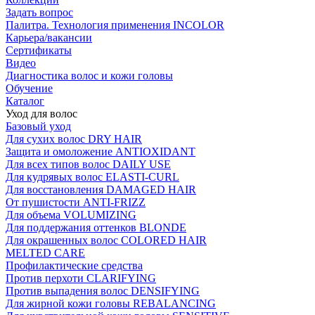
Задать вопрос
Палитра. Технология применения INCOLOR
Карьера/вакансии
Сертификаты
Видео
Диагностика волос и кожи головы
Обучение
Каталог
Уход для волос
Базовый уход
Для сухих волос DRY HAIR
Защита и омоложение ANTIOXIDANT
Для всех типов волос DAILY USE
Для кудрявых волос ELASTI-CURL
Для восстановления DAMAGED HAIR
От пушистости ANTI-FRIZZ
Для объема VOLUMIZING
Для поддержания оттенков BLONDE
Для окрашенных волос COLORED HAIR
MELTED CARE
Профилактические средства
Против перхоти CLARIFYING
Против выпадения волос DENSIFYING
Для жирной кожи головы REBALANCING