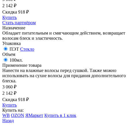
2 142
₽
Скидка 918
₽
Купить
Стать партнёром
Назначение
Обладает питательным и смягчающим действием, возвращает
волосам блеск и эластичность.
Упаковка
ПЭТ
Стекло
Объем
100мл.
Применение товара
Нанести на влажные волосы перед сушкой. Также можно
использовать на сухие волосы для придания дополнительного
блеска.
3 060
₽
2 142
₽
Скидка 918
₽
Купить
Купить на:
WB
OZON
ЯМаркет
Купить в 1 клик
Назад